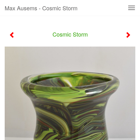
Max Ausems - Cosmic Storm
Tog
navi
Cosmic Storm