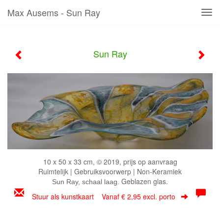
Max Ausems - Sun Ray
Tog
navi
Sun Ray
10 x 50 x 33 cm, © 2019, prijs op aanvraag
Ruimtelijk | Gebruiksvoorwerp | Non-Keramiek
Geblazen glas.
Sun Ray, schaal laag.
Stuur als kunstkaart
Vanaf € 2,95 excl. porto